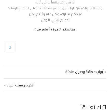
له في رزقه ويُنسأ له في أثره.
جعلنا الله وإياكم من الواصلين، وجمع شملنا دائماً على المحبة والوفاء.”
عيدكم مبارك، وكل عام وأنتم بخير
أخوكم: تركي الأجفن
مجالسكم عامرة ( أستعرض )
تصفّح المقالات
« أبواب مغلقة وجدران صامتة
النخوة وسيف الحياء »
اترك تعليقاً