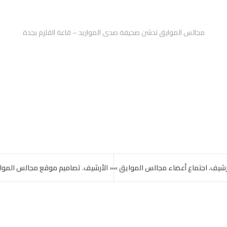
مجالس الموايق تدشن صحيفة صدى المواريد – قاعة القلزم بجدة
رشيف. اجتماع أعضاء مجالس الموايق »
« الأرشيف. تصاميم موقع مجالس الموا