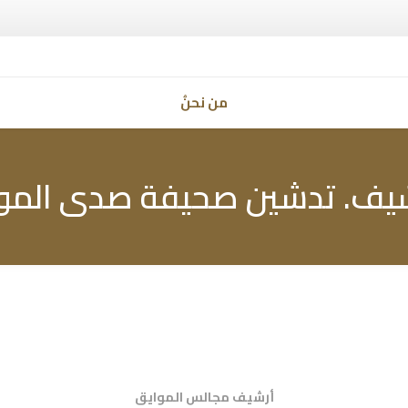
من نحنُ
شيف. تدشين صحيفة صدى الموا
أرشيف مجالس الموايق