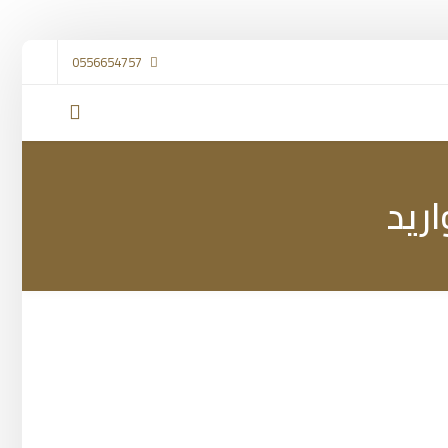
0556654757
ريد