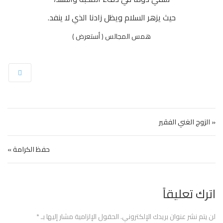
حيث يزهر السلام ويظل زادنا الذي لا ينفد.
همس المجالس ( أستعرض )
تصفّح المقالات
« الزوج الغني الفقير
حفظ الكرامة »
اترك تعليقاً
لن يتم نشر عنوان بريدك الإلكتروني.
الحقول الإلزامية مشار إليها بـ
*