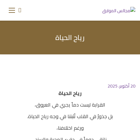
رياح الحياة
20 أكتوبر، 2025
رياح الحياة
القرابة ليست دماً يجري في العروق،
بل جذورٌ في القلب تُثبتنا في وجه رياح الحياة.
ورغم اختلافنا،
نلتقي دوماً في دفء المحبة والسند،