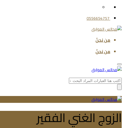
0556654757
من نحنُ
من نحنُ
Search
for:
الزوج الغني الفقير