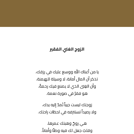
الزوج الغني الفقير
يا من أغناك الله ووسع عليك في رزقك،
تذكر أن المال أمانة، لا وسيلة للهيمنة،
وأن الغِنى الذي لا يصنع فيك رحمةً،
هو فقرٌ في صورة نعمة.
زوجتك ليست جيباً تُمدّ إليه يدك،
ولا رصيداً تستنزفه في لحظات راحتك.
هي روحٌ وهبتك عمرها،
وقلبٌ جعل لك فيه وطنًا وأماناً.