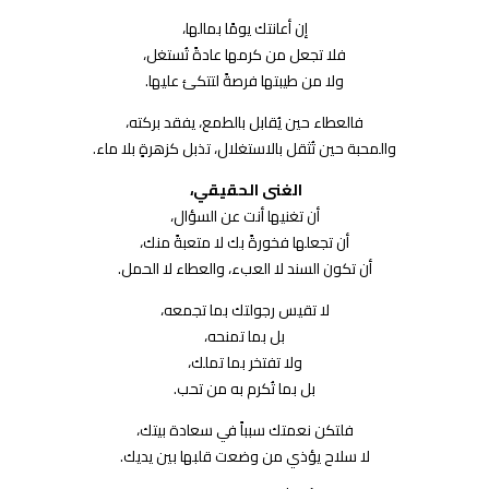
إن أعانتك يومًا بمالها،
فلا تجعل من كرمها عادةً تُستغل،
ولا من طيبتها فرصةً لتتكئ عليها.
فالعطاء حين يُقابل بالطمع، يفقد بركته،
والمحبة حين تُثقل بالاستغلال، تذبل كزهرةٍ بلا ماء.
الغنى الحقيقي،
أن تغنيها أنت عن السؤال،
أن تجعلها فخورةً بك لا متعبةً منك،
أن تكون السند لا العبء، والعطاء لا الحمل.
لا تقيس رجولتك بما تجمعه،
بل بما تمنحه،
ولا تفتخر بما تملك،
بل بما تُكرم به من تحب.
فلتكن نعمتك سبباً في سعادة بيتك،
لا سلاح يؤذي من وضعت قلبها بين يديك.