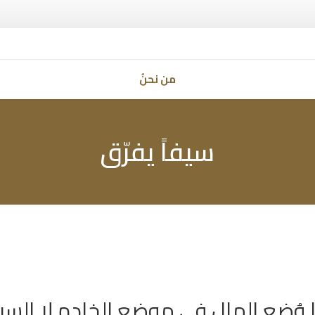
من نحنُ
سيفاً يفرّق
ا وُضع المال في موضع الخادم لا السيد