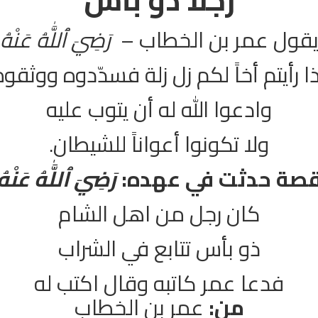
قول عمر بن الخطاب –
رَضِيَ ٱللَّٰهُ عَنْهُ
ذا رأيتم أخاً لكم زل زلة فسدّدوه ووثقوه
وادعوا الله له أن يتوب عليه
ولا تكونوا أعواناً للشيطان.
صة حدثت في عهده:
رَضِيَ ٱللَّٰهُ عَنْهُ
كان رجل من اهل الشام
ذو بأس تتابع في الشراب
فدعا عمر كاتبه وقال اكتب له
من:
عمر بن الخطاب