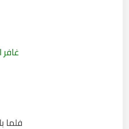
غافر ا
فلما بل