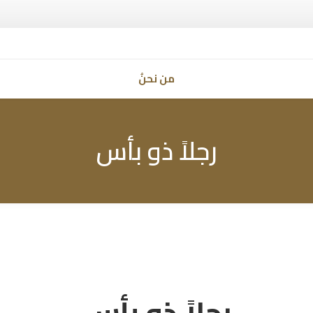
من نحنُ
رجلاً ذو بأس
رجلاً ذو بأس