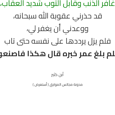
افر الذنب وقابل التوب شديد العقاب،
قد حذرني عقوبة الله سبحانه،
ووعدني أن يغفر لي،
فلم يزل يرددها على نفسه حتى تاب
م بلغ عمر خبره قال هكذا فاصنعو
أبن كثير
مدونة مجالس الموايق ( أستعرض )