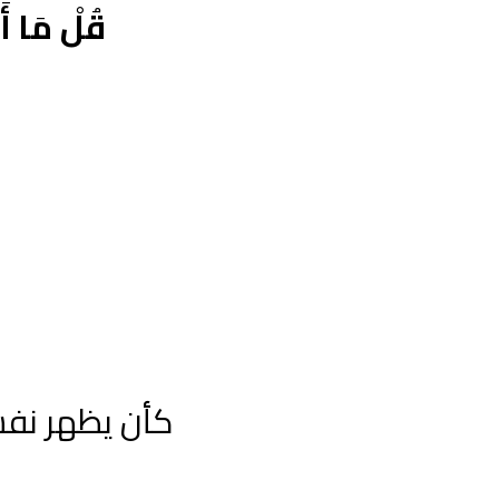
قُلْ مَا أَس
كأن يظهر نفس