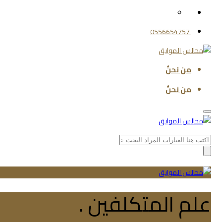
0556654757
من نحنُ
من نحنُ
Search
for:
علم المتكلفين .