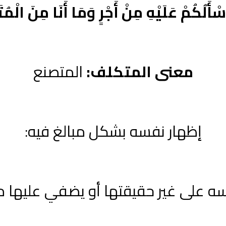
ْأَلُكُمْ عَلَيْهِ مِنْ أَجْرٍ وَمَا أَنَا مِنَ الْمُت
معنى المتكلف:
المتصنع
إظهار نفسه بشكل مبالغ فيه:
ه على غير حقيقتها أو يضفي عليها مظه