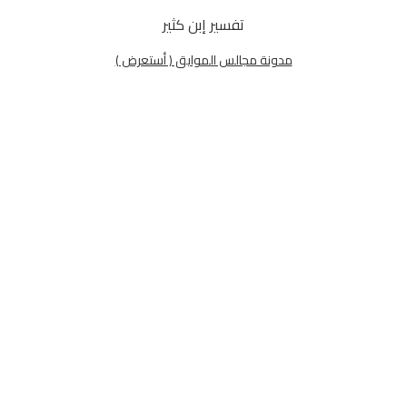
تفسير إبن كثير
مدونة مجالس الموايق ( أستعرض )