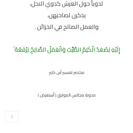
لدوياً حول العرش كدوي النحل،
يذكرن لصاحبهن،
والعمل الصالح في الخزائن .
إِلَيْهِ يَصْعَدُ الْكَلِمُ الطَّيِّبُ وَالْعَمَلُ الصَّالِحُ يَرْفَعُهُ ۚ
مختصر تفسير أبن كثير
مدونة مجالس الموايق ( أستعرض )