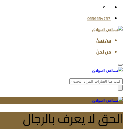
0556654757
من نحنُ
من نحنُ
Search
for:
الحق لا يعرف بالرجال