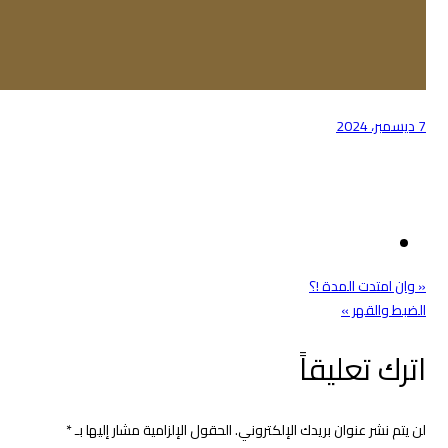
7 ديسمبر، 2024
تصفّح
« وان امتدت المدة !؟
الضبط والقهر »
المقالات
اترك تعليقاً
لن يتم نشر عنوان بريدك الإلكتروني.
الحقول الإلزامية مشار إليها بـ
*