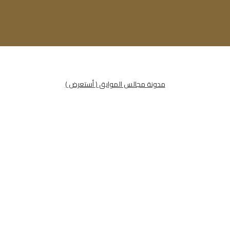
مدونة مجالس الموايق ( أستعرض )