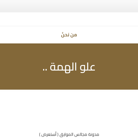
من نحنُ
علو الهمة ..
مدونة مجالس الموايق ( أستعرض )