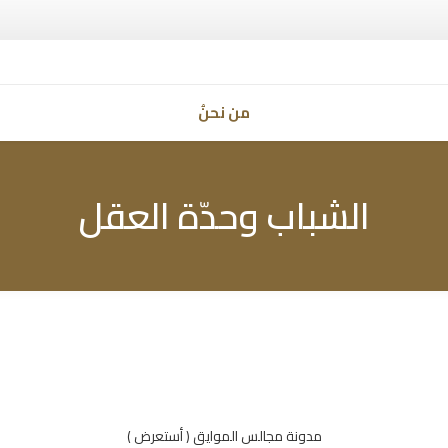
من نحنُ
الشباب وحدّة العقل
مدونة مجالس الموايق ( أستعرض )