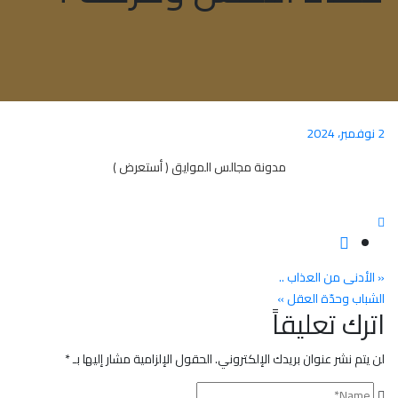
2 نوفمبر، 2024
مدونة مجالس الموايق ( أستعرض )
تصفّح
« الأدنى من العذاب ..
الشباب وحدّة العقل »
المقالات
اترك تعليقاً
لن يتم نشر عنوان بريدك الإلكتروني.
الحقول الإلزامية مشار إليها بـ
*