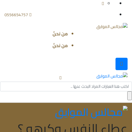
0556654757
من نحنُ
من نحنُ
Searc
for
عطاء النفس وكرهه ؟