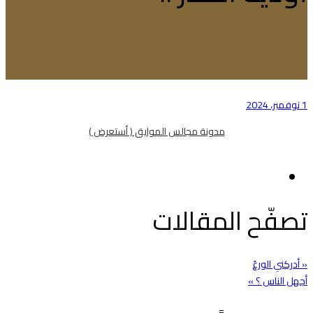
1 نوفمبر، 2024
مدونة مجالس الموايق ( أستعرض )
تصفّح المقالات
« أدركني الورعُ
أجهل الناس ؟ »