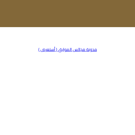
مدونة مجالس الموايق ( أستعرض )