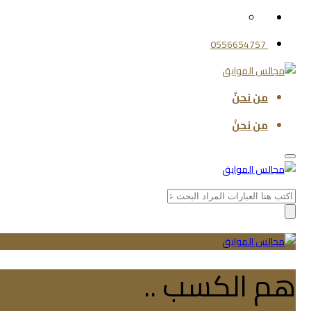
0556654757
من نحنُ
من نحنُ
Search
for:
هم الكسب ..