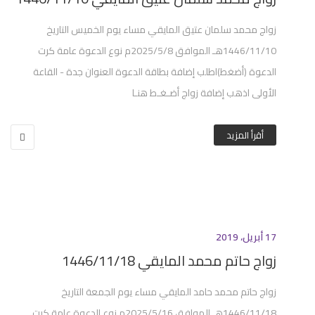
زواج محمد سلمان عتيق المايقي مساء يوم الخميس التاريخ
1446/11/10هـ الموافق 2025/5/8م نوع الدعوة عامة كرت
الدعوة (أضغط)اطلب إضافة بطاقة الدعوة العنوان جدة - القاعة
الأولى اذهب إضافة زواج أضـغـط هنـا
أقرأ المزيد
17 أبريل، 2019
زواج حاتم محمد المايقي 1446/11/18
زواج حاتم محمد حامد المايقي مساء يوم الجمعة التاريخ
1446/11/18هـ الموافق 2025/5/16م نوع الدعوة عامة كرت