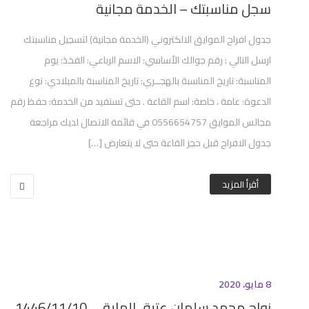
سجل مناسبتك – الخدمة مجانية
جدول افراح الموايق الالكتروني (الخدمة مجانية) لتسجيل مناسبتك
ارسل التالي : رقم جوالك الأساسي: الاسم الرباعي: الفخذ: يوم
المناسبة: تاريخ المناسبة بالهجــري: تاريخ المناسبة بالميلادي: نوع
الدعوة: عامة ، خاصة: اسم القاعة . حتى تستفيد من الخدمة: حفظ رقم
مجالس الموايق 0556654757 في قائمة الاتصال لديك مراجعة
جدول الافراح قبل حجز القاعة حتى لا يتعارض […]
أقرأ المزيد
8 مايو، 2020
زواج محمد سلمان عتيق المايقي 1446/11/10