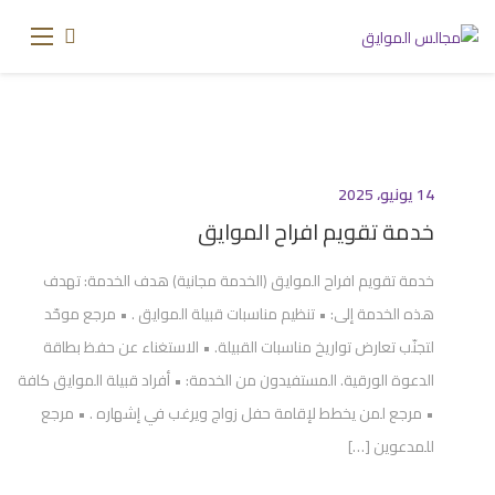
14 يونيو، 2025
خدمة تقويم افراح الموايق
خدمة تقويم افراح الموايق (الخدمة مجانية) هدف الخدمة: تهدف
هذه الخدمة إلى: • تنظيم مناسبات قبيلة الموايق . • مرجع موحّد
لتجنّب تعارض تواريخ مناسبات القبيلة. • الاستغناء عن حفظ بطاقة
الدعوة الورقية. المستفيدون من الخدمة: • أفراد قبيلة الموايق كافة
• مرجع لمن يخطط لإقامة حفل زواج ويرغب في إشهاره . • مرجع
للمدعوين […]