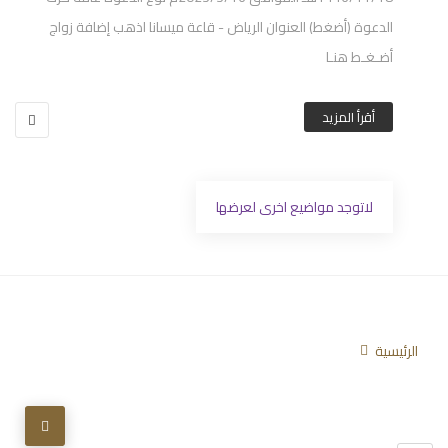
الدعوة (أضغط) العنوان الرياض - قاعة ميسانا اذهب إضافة زواج
أضـغـط هنـا
أقرأ المزيد
لاتوجد مواضيع اخرى لعرضها
الرئيسية
تابعنا