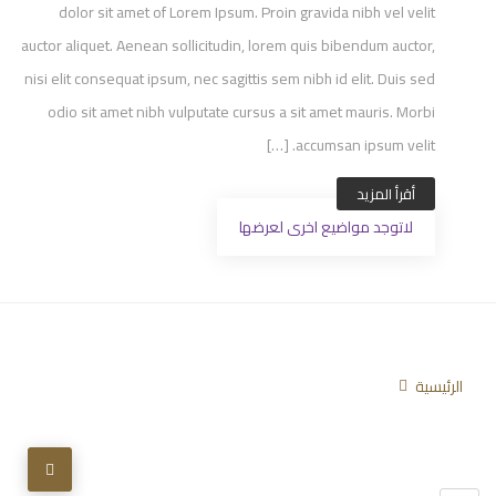
dolor sit amet of Lorem Ipsum. Proin gravida nibh vel velit
auctor aliquet. Aenean sollicitudin, lorem quis bibendum auctor,
nisi elit consequat ipsum, nec sagittis sem nibh id elit. Duis sed
odio sit amet nibh vulputate cursus a sit amet mauris. Morbi
accumsan ipsum velit. […]
أقرأ المزيد
لاتوجد مواضيع اخرى لعرضها
الرئيسية
تابعنا